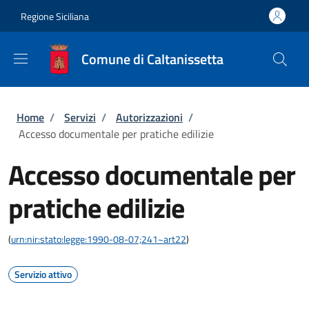
Salta al contenuto principale
Skip to footer content
Regione Siciliana
Comune di Caltanissetta
Briciole di pane
Home
/
Servizi
/
Autorizzazioni
/
Accesso documentale per pratiche edilizie
Accesso documentale per
pratiche edilizie
(
urn:nir:stato:legge:1990-08-07;241~art22
)
Servizio attivo