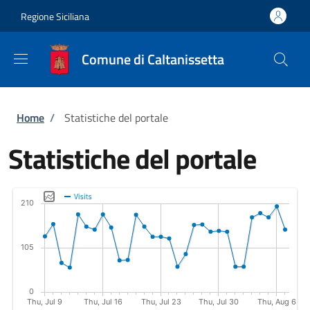
Salta al contenuto principale
Skip to footer content
Regione Siciliana
Comune di Caltanissetta
Briciole di pane
Home
/
Statistiche del portale
Statistiche del portale