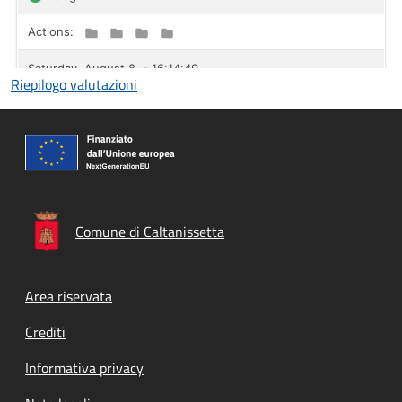
Riepilogo valutazioni
Comune di Caltanissetta
Footer menu
Area riservata
Crediti
Informativa privacy