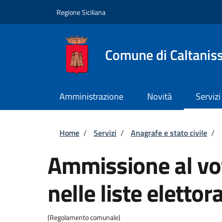
Salta al contenuto principale
Skip to footer content
Regione Siciliana
Comune di Caltanis
Amministrazione
Novità
Servizi
Briciole di pane
Home
/
Servizi
/
Anagrafe e stato civile
/
Ammissione al voto
nelle liste elettora
(Regolamento comunale)