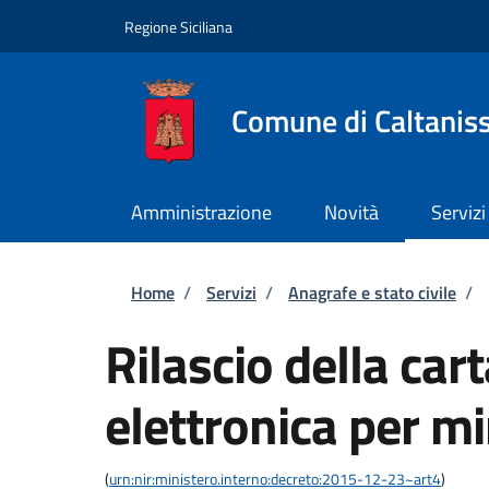
Salta al contenuto principale
Skip to footer content
Regione Siciliana
Comune di Caltanis
Amministrazione
Novità
Servizi
Briciole di pane
Home
/
Servizi
/
Anagrafe e stato civile
/
Rilascio della cart
elettronica per m
(
urn:nir:ministero.interno:decreto:2015-12-23~art4
)