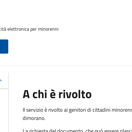
tità elettronica per minorenni
A chi è rivolto
Il servizio è rivolto ai genitori di cittadini mino
dimorano.
La richiesta del documento, che può essere rilasci