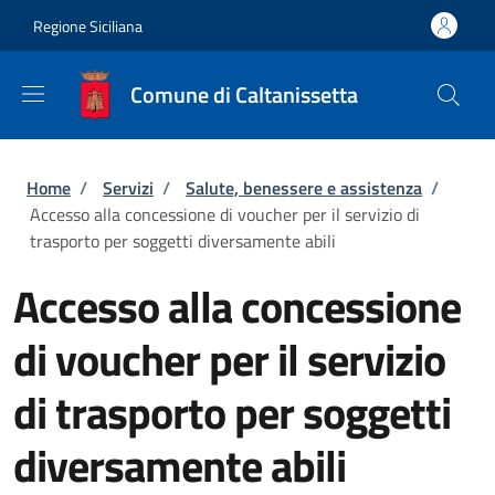
Salta al contenuto principale
Skip to footer content
Regione Siciliana
Comune di Caltanissetta
Briciole di pane
Home
/
Servizi
/
Salute, benessere e assistenza
/
Accesso alla concessione di voucher per il servizio di
trasporto per soggetti diversamente abili
Accesso alla concessione
di voucher per il servizio
di trasporto per soggetti
diversamente abili