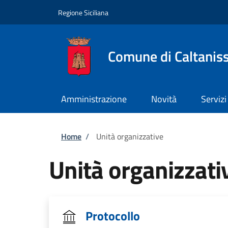
Salta al contenuto principale
Skip to footer content
Regione Siciliana
Comune di Caltanis
Amministrazione
Novità
Servizi
Briciole di pane
Home
/
Unità organizzative
Unità organizzati
Protocollo