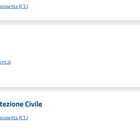
nissetta (CL)
rt.it
tezione Civile
nissetta (CL)