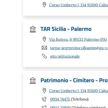
Corso Umberto I, 134 93100 Calta
TAR Sicilia - Palermo
Via Butera, 6 90133 Palermo (PA)
tarpa-segrprotocolloamm@ga-ce
sito istituzionale
Patrimonio - Cimitero - Pro
Corso Umberto I, 134 93100 Calta
0934 74475
(Telefono)
0934 21900
(Telefono cimitero)