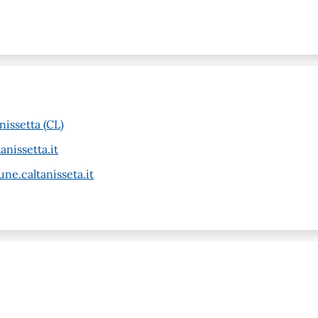
nissetta (CL)
nissetta.it
ne.caltanisseta.it