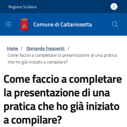
Salta al contenuto principale
Skip to footer content
Regione Siciliana
Comune di Caltanissetta
Briciole di pane
Home
/
Domande frequenti
/
Come faccio a completare la presentazione di una pratica
che ho già iniziato a compilare?
Come faccio a completare
la presentazione di una
pratica che ho già iniziato
a compilare?