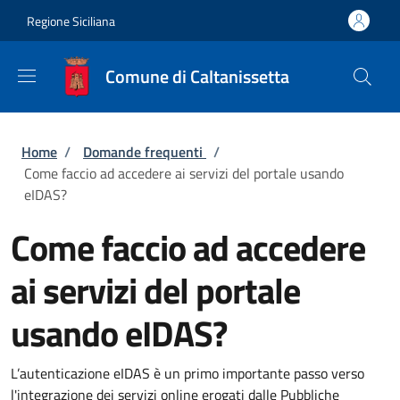
Salta al contenuto principale
Skip to footer content
Regione Siciliana
Comune di Caltanissetta
Briciole di pane
Home
/
Domande frequenti
/
Come faccio ad accedere ai servizi del portale usando
eIDAS?
Come faccio ad accedere
ai servizi del portale
usando eIDAS?
L’autenticazione eIDAS è un primo importante passo verso
l'integrazione dei servizi online erogati dalle Pubbliche