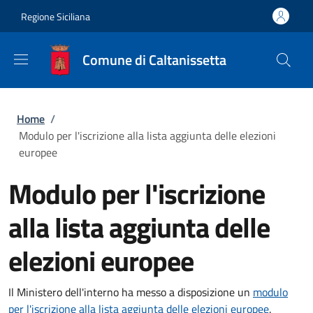
Salta al contenuto principale
Skip to footer content
Regione Siciliana
Comune di Caltanissetta
Briciole di pane
Home
/
Modulo per l'iscrizione alla lista aggiunta delle elezioni
europee
Modulo per l'iscrizione
alla lista aggiunta delle
elezioni europee
Il Ministero dell'interno ha messo a disposizione un
modulo
per l'iscrizione alla lista aggiunta delle elezioni europee
.