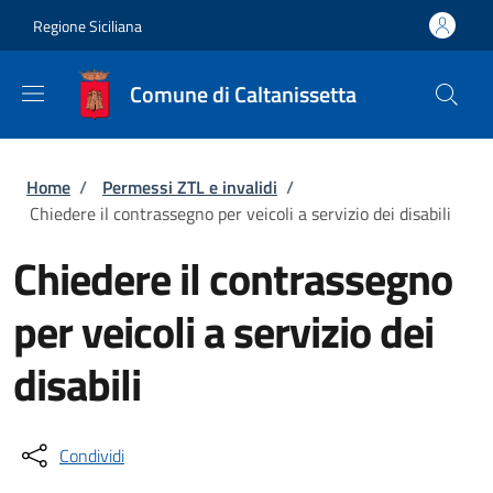
Salta al contenuto principale
Skip to footer content
Regione Siciliana
Comune di Caltanissetta
Briciole di pane
Home
/
Permessi ZTL e invalidi
/
Chiedere il contrassegno per veicoli a servizio dei disabili
Chiedere il contrassegno
per veicoli a servizio dei
disabili
Condividi