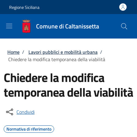
Salta al contenuto principale
Skip to footer content
Regione Siciliana
Comune di Caltanissetta
Briciole di pane
Home
/
Lavori pubblici e mobilità urbana
/
Chiedere la modifica temporanea della viabilità
Chiedere la modifica
temporanea della viabilità
Condividi
Normativa di riferimento