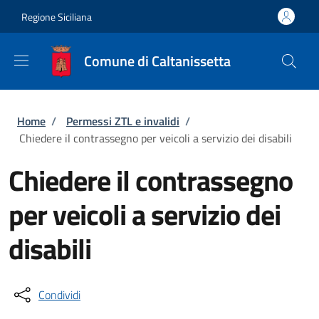
Salta al contenuto principale
Skip to footer content
Regione Siciliana
Comune di Caltanissetta
Briciole di pane
Home
/
Permessi ZTL e invalidi
/
Chiedere il contrassegno per veicoli a servizio dei disabili
Chiedere il contrassegno
per veicoli a servizio dei
disabili
Condividi