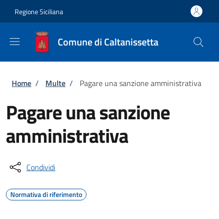
Salta al contenuto principale
Skip to footer content
Regione Siciliana
Comune di Caltanissetta
Briciole di pane
Home
/
Multe
/
Pagare una sanzione amministrativa
Pagare una sanzione
amministrativa
Condividi
Normativa di riferimento