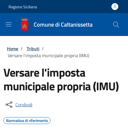
Salta al contenuto principale
Skip to footer content
Regione Siciliana
Comune di Caltanissetta
Briciole di pane
Home
/
Tributi
/
Versare l'imposta municipale propria (IMU)
Versare l'imposta
municipale propria (IMU)
Condividi
Normativa di riferimento