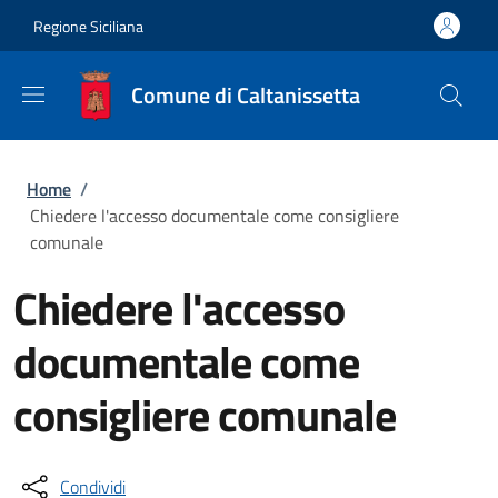
Salta al contenuto principale
Skip to footer content
Regione Siciliana
Comune di Caltanissetta
Briciole di pane
Home
/
Chiedere l'accesso documentale come consigliere
comunale
Chiedere l'accesso
documentale come
consigliere comunale
Condividi