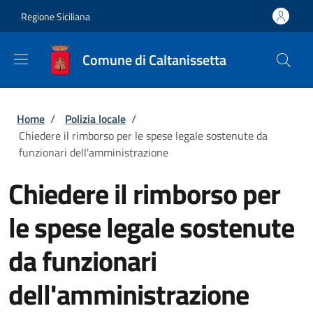
Salta al contenuto principale
Skip to footer content
Regione Siciliana
Comune di Caltanissetta
Briciole di pane
Home
/
Polizia locale
/
Chiedere il rimborso per le spese legale sostenute da
funzionari dell'amministrazione
Chiedere il rimborso per
le spese legale sostenute
da funzionari
dell'amministrazione