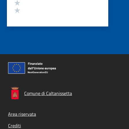
Valuta 2 stelle su 5
Valuta 1 stelle su 5
Comune di Caltanissetta
Footer menu
Area riservata
Crediti