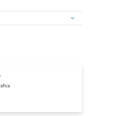
a
afica