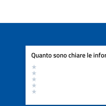
Quanto sono chiare le info
Valutazione
Valuta 5 stelle su 5
Valuta 4 stelle su 5
Valuta 3 stelle su 5
Valuta 2 stelle su 5
Valuta 1 stelle su 5