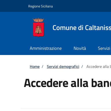
Salta al contenuto principale
Skip to footer content
Regione Siciliana
Comune di Caltanis
Amministrazione
Novità
Servizi
Briciole di pane
Home
/
Servizi demografici
/
Accedere alla 
Accedere alla ban