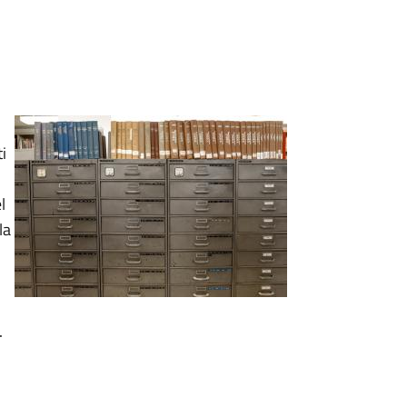
i
l
la
.